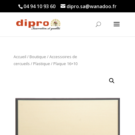
04 94 10 93 60
dipro.sa@wanadoo.fr
Accueil
/
Boutique
/
Accessoires de
cercueils
/
Plastique
/ Plaque 16×10