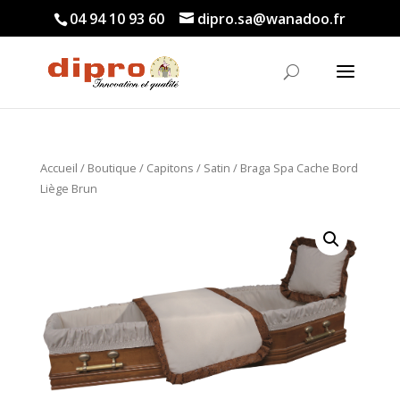
04 94 10 93 60
dipro.sa@wanadoo.fr
Accueil
/
Boutique
/
Capitons
/
Satin
/ Braga Spa Cache Bord
Liège Brun