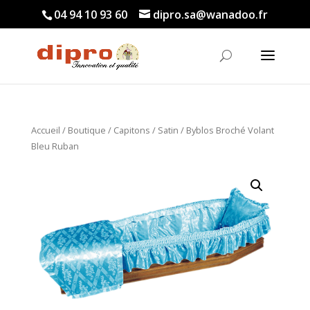
04 94 10 93 60
dipro.sa@wanadoo.fr
Accueil
/
Boutique
/
Capitons
/
Satin
/ Byblos Broché Volant
Bleu Ruban