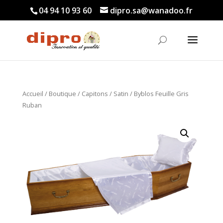
04 94 10 93 60
dipro.sa@wanadoo.fr
Accueil
/
Boutique
/
Capitons
/
Satin
/ Byblos Feuille Gris
Ruban