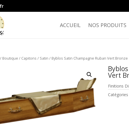
fr
ACCUEIL
NOS PRODUITS
/
Boutique
/
Capitons
/
Satin
/ Byblos Satin Champagne Ruban Vert Bronze
Byblos
Vert B
Finitions D
Catégories