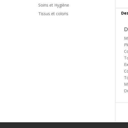
Soins et Hygiène
Des
Tissus et coloris
D
Ma
Pl
Co
To
Ex
Co
To
Ma
D