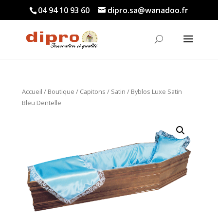
04 94 10 93 60
dipro.sa@wanadoo.fr
Accueil
/
Boutique
/
Capitons
/
Satin
/ Byblos Luxe Satin
Bleu Dentelle