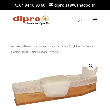
04 94 10 93 60
dipro.sa@wanadoo.fr
Accueil
/
Boutique
/
Capitons
/
Taffetas
/ Byblos Taffetas
Cache Bord Blanc Ruban Chrono