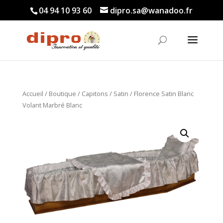
04 94 10 93 60
dipro.sa@wanadoo.fr
Accueil
/
Boutique
/
Capitons
/
Satin
/ Florence Satin Blanc
Volant Marbré Blanc