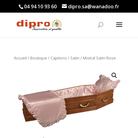
04 94 10 93 60
dipro.sa@wanadoo.fr
Accueil
/
Boutique
/
Capitons
/
Satin
/ Mistral Satin Rose