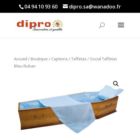
04 94 10 93 60
dipro.sa@wanadoo.fr
Accueil
/
Boutique
/
Capitons
/
Taffetas
/ Social Taffetas
Bleu Ruban