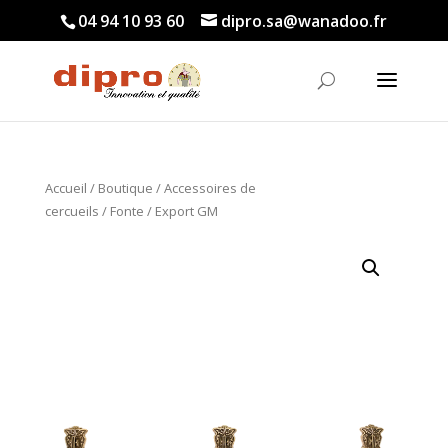
04 94 10 93 60
dipro.sa@wanadoo.fr
Accueil
/
Boutique
/
Accessoires de
cercueils
/
Fonte
/ Export GM