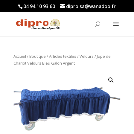
04 94 10 93 60
dipro.sa@wanadoo.fr
Accueil
/
Boutique
/
Articles textiles
/
Velours
/ Jupe de
Chariot Velours Bleu Galon Argent