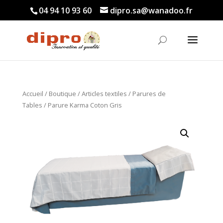
04 94 10 93 60
dipro.sa@wanadoo.fr
Accueil
/
Boutique
/
Articles textiles
/
Parures de
Tables
/ Parure Karma Coton Gris