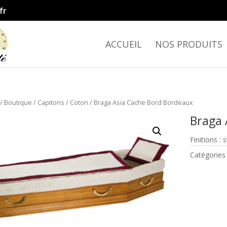
fr
ACCUEIL
NOS PRODUITS
/
Boutique
/
Capitons
/
Coton
/ Braga Asia Cache Bord Bordeaux
Braga 
Finitions :
Catégories