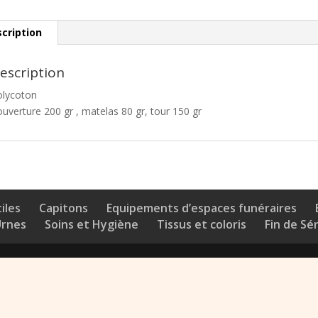
cription
escription
olycoton
uverture 200 gr , matelas 80 gr, tour 150 gr
iles
Capitons
Equipements d’espaces funéraires
Urnes
Soins et Hygiène
Tissus et coloris
Fin de Sé