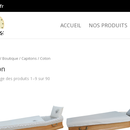
fr
ACCUEIL
NOS PRODUITS
/
Boutique
/
Capitons
/ Coton
on
age des produits 1–9 sur 90