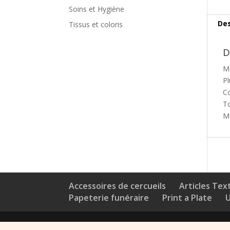
Soins et Hygiène
Des
Tissus et coloris
D
Ma
Pl
Co
To
Ma
Accessoires de cercueils
Articles Text
Papeterie funéraire
Print a Plate