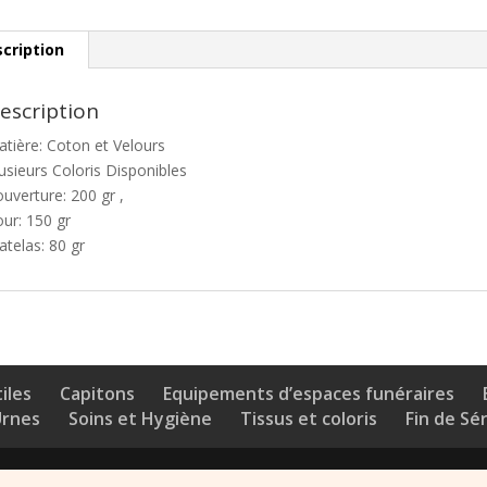
cription
escription
tière: Coton et Velours
usieurs Coloris Disponibles
uverture: 200 gr ,
ur: 150 gr
telas: 80 gr
iles
Capitons
Equipements d’espaces funéraires
Urnes
Soins et Hygiène
Tissus et coloris
Fin de Sé