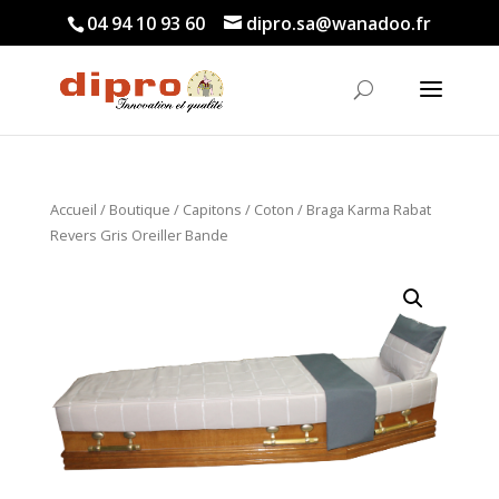
04 94 10 93 60
dipro.sa@wanadoo.fr
Accueil
/
Boutique
/
Capitons
/
Coton
/ Braga Karma Rabat
Revers Gris Oreiller Bande