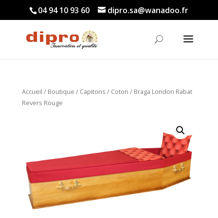
04 94 10 93 60
dipro.sa@wanadoo.fr
Accueil
/
Boutique
/
Capitons
/
Coton
/ Braga London Rabat
Revers Rouge