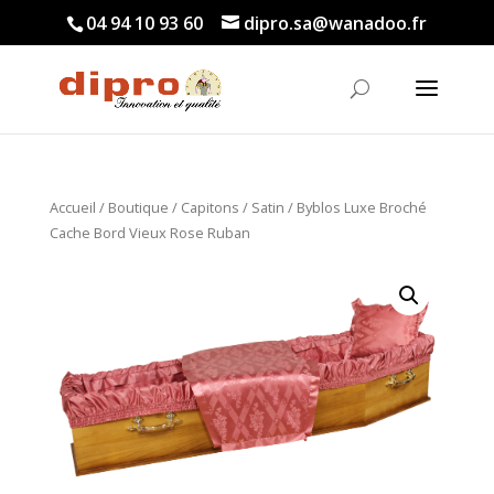
04 94 10 93 60
dipro.sa@wanadoo.fr
Accueil
/
Boutique
/
Capitons
/
Satin
/ Byblos Luxe Broché
Cache Bord Vieux Rose Ruban