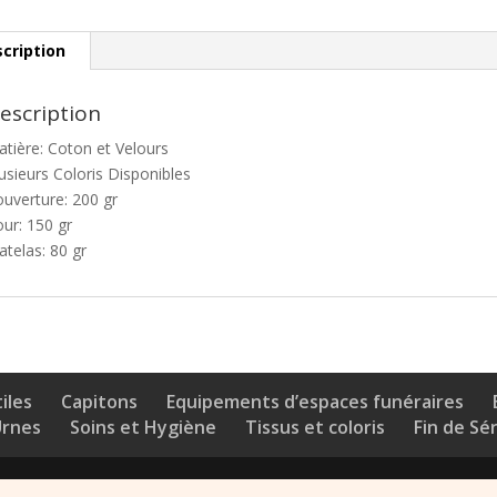
cription
escription
tière: Coton et Velours
usieurs Coloris Disponibles
uverture: 200 gr
ur: 150 gr
telas: 80 gr
iles
Capitons
Equipements d’espaces funéraires
Urnes
Soins et Hygiène
Tissus et coloris
Fin de Sé