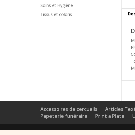
Soins et Hygiène
Des
Tissus et coloris
D
Ma
Pl
Co
To
Ma
Accessoires de cercueils
Articles Text
Papeterie funéraire
Print a Plate