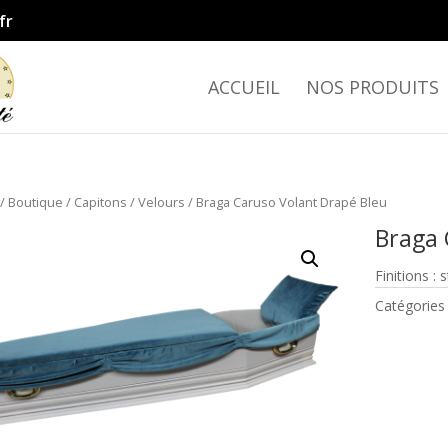
fr
ACCUEIL
NOS PRODUITS
/
Boutique
/
Capitons
/
Velours
/ Braga Caruso Volant Drapé Bleu
Braga 
Finitions :
Catégories