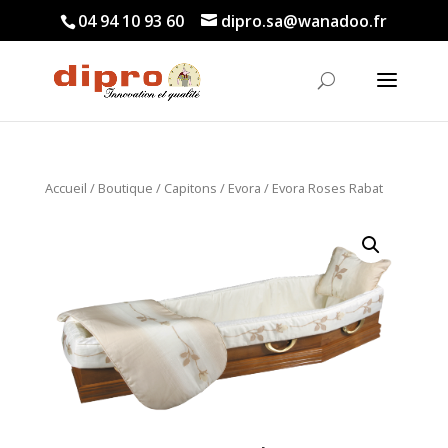
04 94 10 93 60
dipro.sa@wanadoo.fr
Accueil
/
Boutique
/
Capitons
/
Evora
/ Evora Roses Rabat