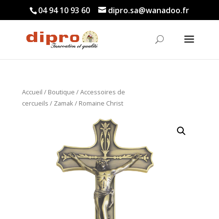
04 94 10 93 60
dipro.sa@wanadoo.fr
Accueil
/
Boutique
/
Accessoires de
cercueils
/
Zamak
/ Romaine Christ