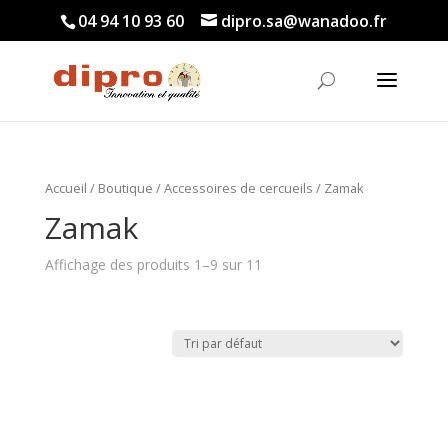
04 94 10 93 60
dipro.sa@wanadoo.fr
Accueil
/
Boutique
/
Accessoires de cercueils
/ Zamak
Zamak
Affichage des produits 1–9 sur 11