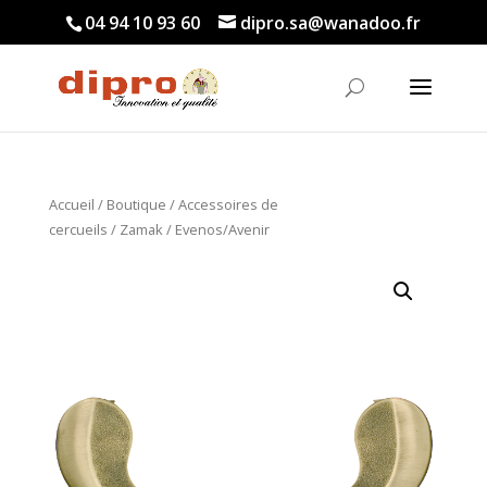
04 94 10 93 60
dipro.sa@wanadoo.fr
Accueil
/
Boutique
/
Accessoires de
cercueils
/
Zamak
/ Evenos/Avenir