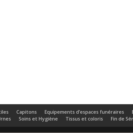
iles
Capitons
Equipements d’espaces funéraires
Urnes
Soins et Hygiène
Tissus et coloris
Fin de Sé