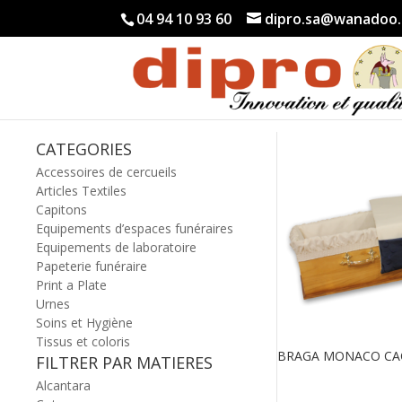
04 94 10 93 60
dipro.sa@wanadoo.
CATEGORIES
Accessoires de cercueils
Articles Textiles
Capitons
Equipements d’espaces funéraires
Equipements de laboratoire
Papeterie funéraire
Print a Plate
Urnes
Soins et Hygiène
Tissus et coloris
BRAGA MONACO CA
FILTRER PAR MATIERES
Alcantara