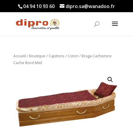
04 94 10 93 60
dipro.sa@wanadoo.fr
Accueil
/
Boutique
/
Capitons
/
Coton
/ Braga Cachemire
Cache Bord Miel