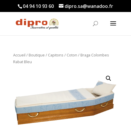
04 94 10 93 60
dipro.sa@wanadoo.fr
Accueil
/
Boutique
/
Capitons
/
Coton
/ Braga Colombes
Rabat Bleu