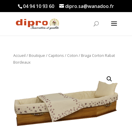
04 94 10 93 60
dipro.sa@wanadoo.fr
Accueil
/
Boutique
/
Capitons
/
Coton
/ Braga Corton Rabat
Bordeaux