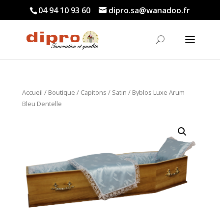
04 94 10 93 60
dipro.sa@wanadoo.fr
Accueil
/
Boutique
/
Capitons
/
Satin
/ Byblos Luxe Arum
Bleu Dentelle