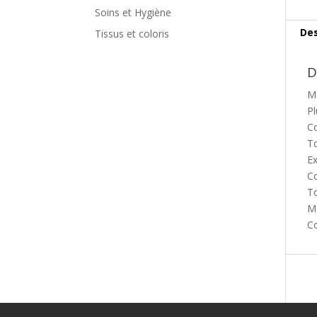
Soins et Hygiène
Des
Tissus et coloris
D
Ma
Pl
Co
To
Ex
Co
To
Ma
Co