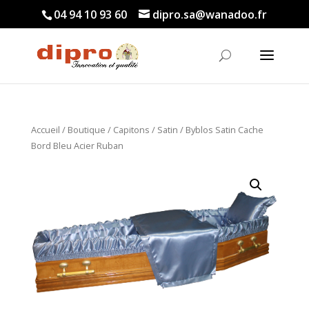
04 94 10 93 60
dipro.sa@wanadoo.fr
Accueil
/
Boutique
/
Capitons
/
Satin
/ Byblos Satin Cache
Bord Bleu Acier Ruban