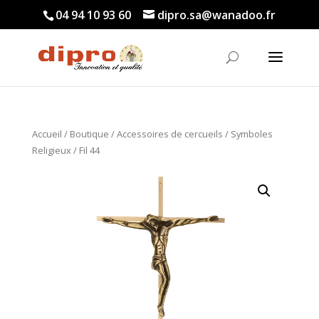
04 94 10 93 60
dipro.sa@wanadoo.fr
Accueil
/
Boutique
/
Accessoires de cercueils
/
Symboles
Religieux
/ Fil 44