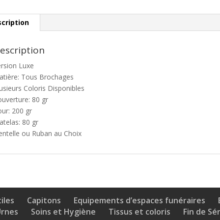
cription
escription
ersion Luxe
atière: Tous Brochages
usieurs Coloris Disponibles
uverture: 80 gr
ur: 200 gr
telas: 80 gr
entelle ou Ruban au Choix
iles
Capitons
Equipements d’espaces funéraires
Urnes
Soins et Hygiène
Tissus et coloris
Fin de Sé