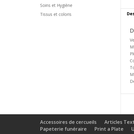
Soins et Hygiène
Des
Tissus et coloris
D
V
M
Pl
Co
To
Ma
D
Accessoires de cercueils
Articles Text
Papeterie funéraire
Print a Plate