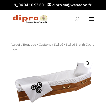
04 94 10 93 60
dipro.sa@wanadoo.fr
Accueil
/
Boutique
/
Capitons
/
Stylisé
/ Stylisé Breizh Cache
Bord