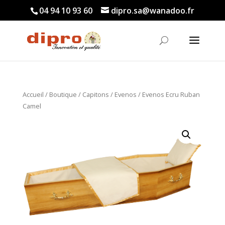
04 94 10 93 60
dipro.sa@wanadoo.fr
Accueil
/
Boutique
/
Capitons
/
Evenos
/ Evenos Ecru Ruban
Camel