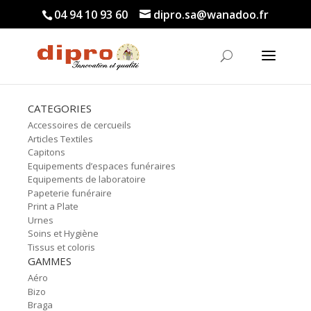
04 94 10 93 60
dipro.sa@wanadoo.fr
CATEGORIES
Accessoires de cercueils
Articles Textiles
Capitons
Equipements d’espaces funéraires
Equipements de laboratoire
Papeterie funéraire
Print a Plate
Urnes
Soins et Hygiène
Tissus et coloris
GAMMES
Aéro
Bizo
Braga