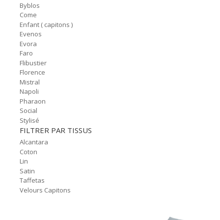
Byblos
Come
Enfant ( capitons )
Evenos
Evora
Faro
Flibustier
Florence
Mistral
Napoli
Pharaon
Social
Stylisé
FILTRER PAR TISSUS
Alcantara
Coton
Lin
Satin
Taffetas
Velours Capitons