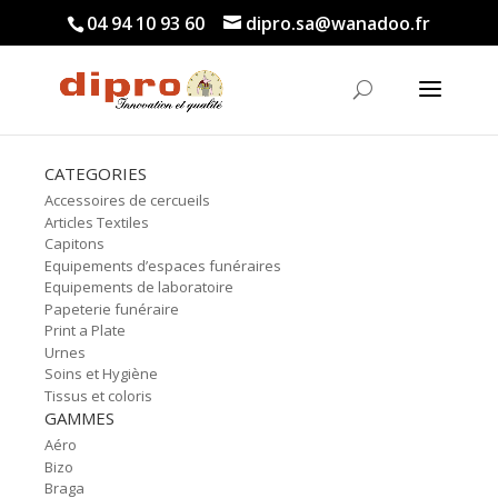
04 94 10 93 60
dipro.sa@wanadoo.fr
CATEGORIES
Accessoires de cercueils
Articles Textiles
Capitons
Equipements d’espaces funéraires
Equipements de laboratoire
Papeterie funéraire
Print a Plate
Urnes
Soins et Hygiène
Tissus et coloris
GAMMES
Aéro
Bizo
Braga