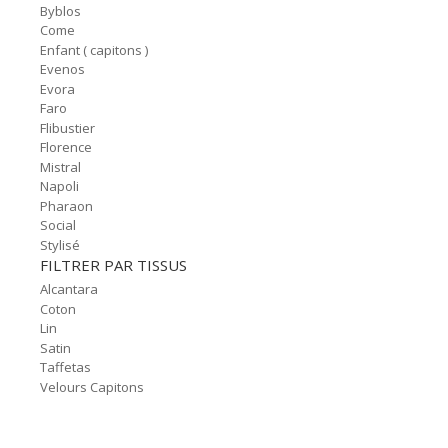
Byblos
Come
Enfant ( capitons )
Evenos
Evora
Faro
Flibustier
Florence
Mistral
Napoli
Pharaon
Social
Stylisé
FILTRER PAR TISSUS
Alcantara
Coton
Lin
Satin
Taffetas
Velours Capitons