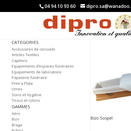
04 94 10 93 60
dipro.sa@wanadoo.
CATEGORIES
Accessoires de cercueils
Articles Textiles
Capitons
Equipements d’espaces funéraires
Equipements de laboratoire
Papeterie funéraire
Print a Plate
Urnes
Soins et Hygiène
Tissus et coloris
GAMMES
Aéro
Bizo Sospel
Bizo
Braga
Byblos