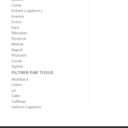
Come
Enfant ( capitons )
Evenos
Evora
Faro
Flibustier
Florence
Mistral
Napoli
Pharaon
Social
Stylisé
FILTRER PAR TISSUS
Alcantara
Coton
Lin
Satin
Taffetas
Velours Capitons