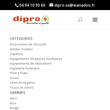
04 94 10 93 60
dipro.sa@wanadoo.fr
CATEGORIES
Accessoires de cercueils
Articles Textiles
Capitons
Equipements d’espaces funéraires
Equipements de laboratoire
Papeterie funéraire
Print a Plate
Urnes
Soins et Hygiène
Tissus et coloris
GAMMES
Aéro
Bizo
Braga