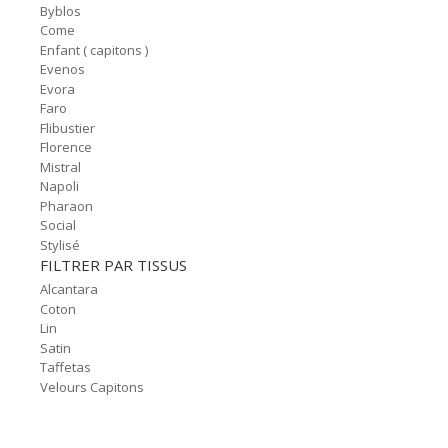
Byblos
Come
Enfant ( capitons )
Evenos
Evora
Faro
Flibustier
Florence
Mistral
Napoli
Pharaon
Social
Stylisé
FILTRER PAR TISSUS
Alcantara
Coton
Lin
Satin
Taffetas
Velours Capitons