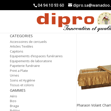
04 94 10 93 60
dipro.sa@wanadoo.
CATEGORIES
Accessoires de cercueils
Articles Textiles
Capitons
Equipements d’espaces funéraires
Equipements de laboratoire
Papeterie funéraire
Print a Plate
Urnes
Soins et Hygiène
Tissus et coloris
GAMMES
Aéro
Bizo
Pharaon Volant Cha
Braga
Byblos