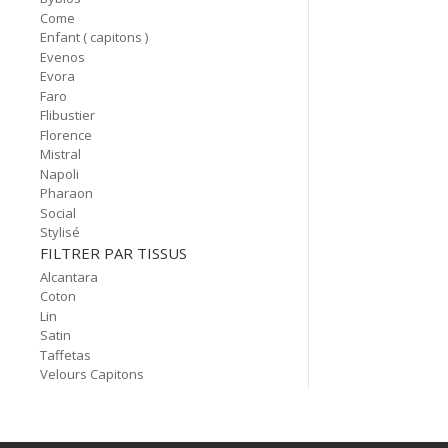
Come
Enfant ( capitons )
Evenos
Evora
Faro
Flibustier
Florence
Mistral
Napoli
Pharaon
Social
Stylisé
FILTRER PAR TISSUS
Alcantara
Coton
Lin
Satin
Taffetas
Velours Capitons