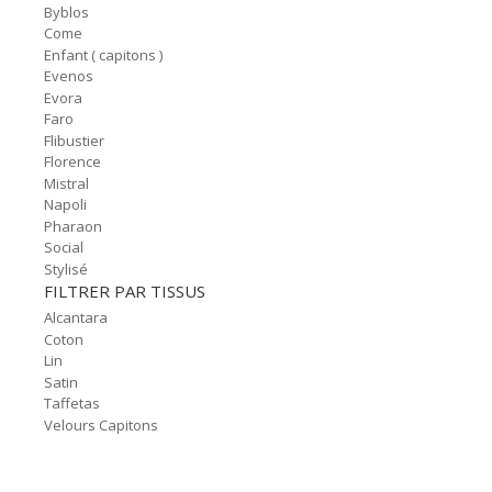
Byblos
Come
Enfant ( capitons )
Evenos
Evora
Faro
Flibustier
Florence
Mistral
Napoli
Pharaon
Social
Stylisé
FILTRER PAR TISSUS
Alcantara
Coton
Lin
Satin
Taffetas
Velours Capitons