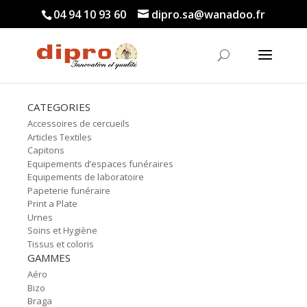
04 94 10 93 60
dipro.sa@wanadoo.fr
CATEGORIES
Accessoires de cercueils
Articles Textiles
Capitons
Equipements d’espaces funéraires
Equipements de laboratoire
Papeterie funéraire
Print a Plate
Urnes
Soins et Hygiène
Tissus et coloris
GAMMES
Aéro
Bizo
Braga