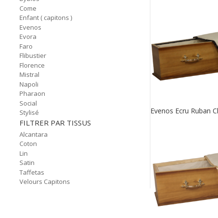
Come
Enfant ( capitons )
Evenos
Evora
Faro
Flibustier
Florence
Mistral
Napoli
Pharaon
Social
Evenos Ecru Ruban C
Stylisé
FILTRER PAR TISSUS
Alcantara
Coton
Lin
Satin
Taffetas
Velours Capitons