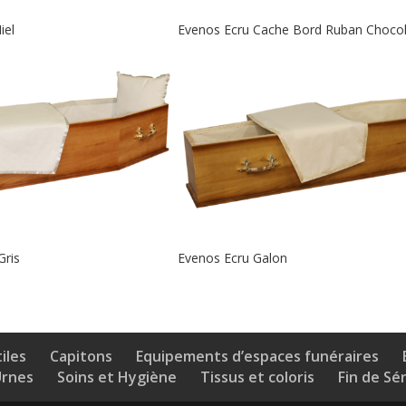
iel
Evenos Ecru Cache Bord Ruban Chocol
Gris
Evenos Ecru Galon
iles
Capitons
Equipements d’espaces funéraires
Urnes
Soins et Hygiène
Tissus et coloris
Fin de Sé