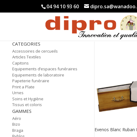
04 94 10 93 60
dipro.sa@wanadoo.
CATEGORIES
Accessoires de cercueils
Articles Textiles
Capitons
Equipements d’espaces funéraires
Equipements de laboratoire
Papeterie funéraire
Print a Plate
Urnes
Soins et Hygiène
Tissus et coloris
GAMMES
Aéro
Bizo
Evenos Blanc Ruban 
Braga
Byblos